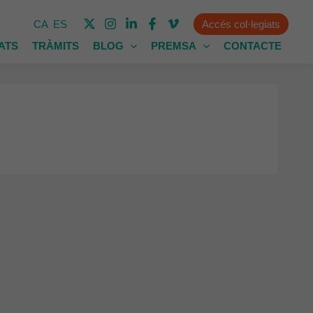
Accés col·legiats
CA
ES
TATS
TRÀMITS
BLOG
PREMSA
CONTACTE