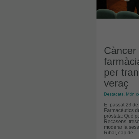
VERAÇ
Càncer 
farmàci
per tra
veraç
Destacats
,
Món co
El passat 23 de 
Farmacèutics d
pròstata: Què p
Recasens, treso
moderar la sessi
Ribal, cap de [