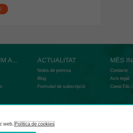
S
 A...
ACTUALITAT
MÉS I
Notes de premsa
Contacte
Blog
Avís legal
ts
Formulari de subscripció
Canal Ètic i
loc web.
Política de cookies