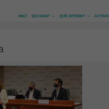
INICI
QUI SOM?
QUÈ OFERIM?
ACTIVI
a
IA,
RE
IÓ