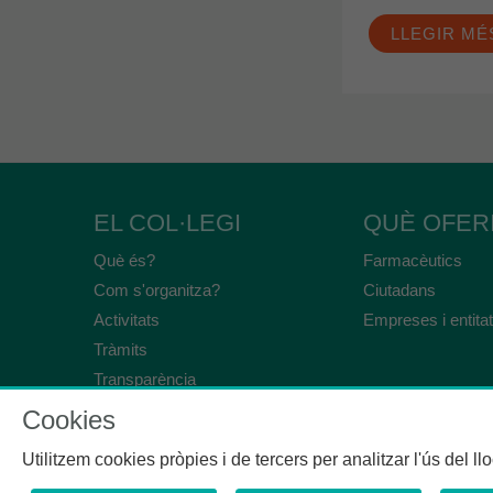
LLEGIR MÉ
EL COL·LEGI
QUÈ OFERIM
Què és?
Farmacèutics
Com s'organitza?
Ciutadans
Activitats
Empreses i entita
Tràmits
Transparència
Cookies
Utilitzem cookies pròpies i de tercers per analitzar l'ús del l