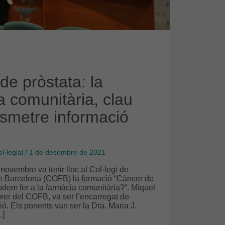
de pròstata: la
a comunitària, clau
nsmetre informació
l·legial
/
1 de desembre de 2021
novembre va tenir lloc al Col·legi de
e Barcelona (COFB) la formació “Càncer de
odem fer a la farmàcia comunitària?“. Miquel
rer del COFB, va ser l’encarregat de
ó. Els ponents van ser la Dra. Maria J.
…]