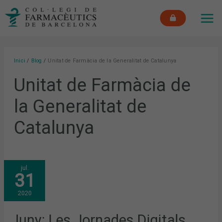
Vés
MAI
al
ME
contingut
Inici
Blog
Unitat de Farmàcia de la Generalitat de Catalunya
Unitat de Farmàcia de
la Generalitat de
Catalunya
JUNY:
jul.
LES
31
JORNADES
DIGITALS
D’INFARMA,
2020
LA
CONVOCATÒRIA
D’ELECCIONS
AL
Juny: Les Jornades Digitals
COFB