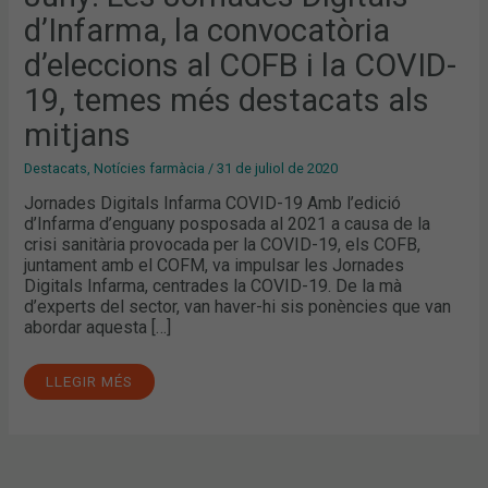
I
d’Infarma, la convocatòria
LA
COVID-
19,
d’eleccions al COFB i la COVID-
TEMES
MÉS
19, temes més destacats als
DESTACATS
ALS
MITJANS
mitjans
Destacats
,
Notícies farmàcia
/
31 de juliol de 2020
Jornades Digitals Infarma COVID-19 Amb l’edició
d’Infarma d’enguany posposada al 2021 a causa de la
crisi sanitària provocada per la COVID-19, els COFB,
juntament amb el COFM, va impulsar les Jornades
Digitals Infarma, centrades la COVID-19. De la mà
d’experts del sector, van haver-hi sis ponències que van
abordar aquesta […]
LLEGIR MÉS