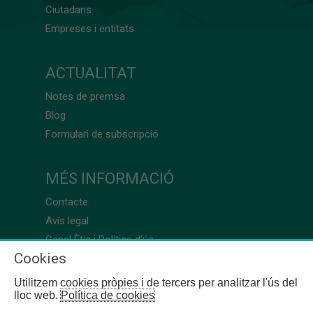
Ciutadans
Empreses i entitats
ACTUALITAT
Notes de premsa
Blog
Formulari de subscripció
MÉS INFORMACIÓ
Contacte
Avís legal
Canal Ètic i Política d’ús
Cookies
Utilitzem cookies pròpies i de tercers per analitzar l'ús del
lloc web.
Política de cookies