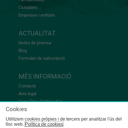
Ciutadans
Empreses i entitats
ACTUALITAT
Notes de premsa
Blog
Formulari de subscripció
MÉS INFORMACIÓ
Contacte
Avís legal
Canal Ètic i Política d’ús
Cookies
Utilitzem cookies pròpies i de tercers per analitzar l'ús del
lloc web.
Política de cookies