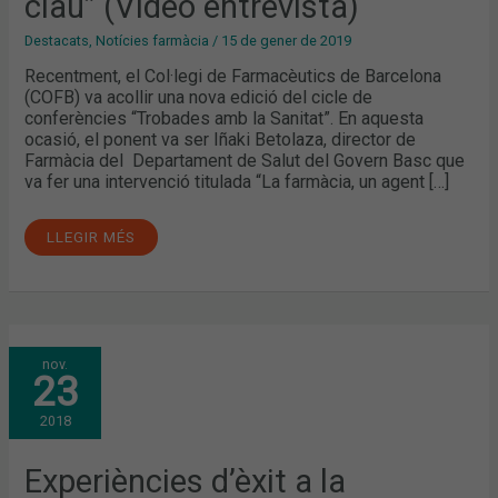
clau” (Vídeo entrevista)
Destacats
,
Notícies farmàcia
/
15 de gener de 2019
Recentment, el Col·legi de Farmacèutics de Barcelona
(COFB) va acollir una nova edició del cicle de
conferències “Trobades amb la Sanitat”. En aquesta
ocasió, el ponent va ser Iñaki Betolaza, director de
Farmàcia del Departament de Salut del Govern Basc que
va fer una intervenció titulada “La farmàcia, un agent […]
LLEGIR MÉS
EXPERIÈNCIES
nov.
D’ÈXIT
23
A
LA
FARMÀCIA
2018
BASCA.
EN
PARLAREM
A
Experiències d’èxit a la
UNA
NOVA