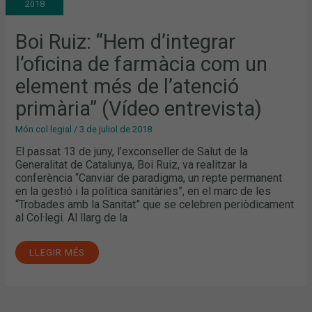
2018
DE
FARMÀCIA
COM
UN
Boi Ruiz: “Hem d’integrar
ELEMENT
MÉS
l’oficina de farmàcia com un
DE
L’ATENCIÓ
PRIMÀRIA”
element més de l’atenció
(VÍDEO
ENTREVISTA)
primària” (Vídeo entrevista)
Món col·legial
/
3 de juliol de 2018
El passat 13 de juny, l’exconseller de Salut de la
Generalitat de Catalunya, Boi Ruiz, va realitzar la
conferència “Canviar de paradigma, un repte permanent
en la gestió i la política sanitàries”, en el marc de les
“Trobades amb la Sanitat” que se celebren periòdicament
al Col·legi. Al llarg de la
LLEGIR MÉS