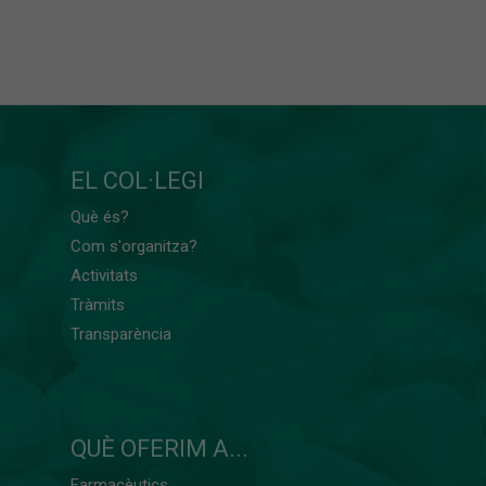
EL COL·LEGI
Què és?
Com s'organitza?
Activitats
Tràmits
Transparència
QUÈ OFERIM A...
Farmacèutics