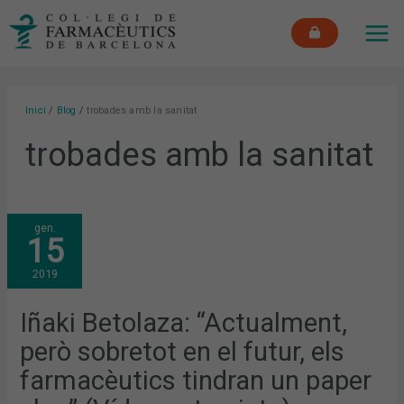
Vés
MAI
al
ME
contingut
Inici
Blog
trobades amb la sanitat
trobades amb la sanitat
IÑAKI
gen.
BETOLAZA:
15
“ACTUALMENT,
PERÒ
SOBRETOT
2019
EN
EL
FUTUR,
ELS
Iñaki Betolaza: “Actualment,
FARMACÈUTICS
TINDRAN
però sobretot en el futur, els
UN
PAPER
CLAU”
farmacèutics tindran un paper
(VÍDEO
ENTREVISTA)