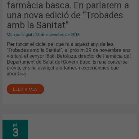
farmàcia basca. En parlarem a
EDICIÓ
DE
“TROBADES
una nova edició de “Trobades
AMB
LA
amb la Sanitat”
SANITAT”
Món col·legial
/
23 de novembre de 2018
Per tancar el cicle, pel que fa a aquest any, de les
“Trobades amb la Sanitat”, el pròxim 29 de novembre ens
visitarà el senyor Iñaki Betolaza, director de Farmàcia del
Departament de Salut del Govern Basc. En una conversa
prèvia, ens ha avançat els temes i experiències que
abordarà
LLEGIR MÉS
BOI
jul.
RUIZ:
3
“HEM
D’INTEGRAR
L’OFICINA