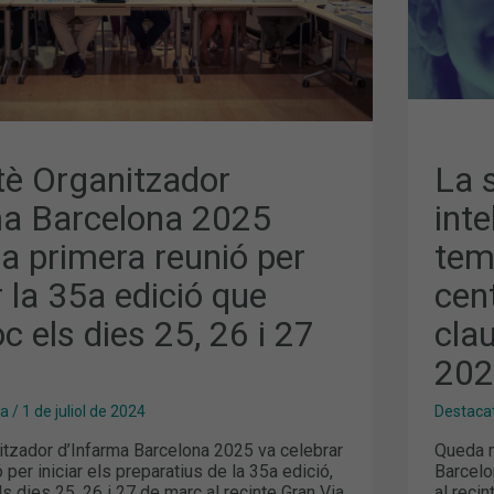
CAN
TEM
CEN
DE
LA
INA
I
CLA
D’I
BAR
202
tè Organitzador
La s
ma Barcelona 2025
int
la primera reunió per
tem
 la 35a edició que
cent
oc els dies 25, 26 i 27
cla
20
ma
/
1 de juliol de 2024
Destaca
itzador d’Infarma Barcelona 2025 va celebrar
Queda m
 per iniciar els preparatius de la 35a edició,
Barcelo
ls dies 25, 26 i 27 de març al recinte Gran Via
al reci