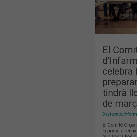
PER
PREPARAR
LA
35A
EDICIÓ
QUE
TINDRÀ
LLOC
ELS
DIES
25,
El Comi
26
I
d’Infar
27
DE
celebra 
MARÇ
preparar
tindrà ll
de març
Destacats
,
Infar
El Comitè Organ
la primera reunió
que tindrà lloc e