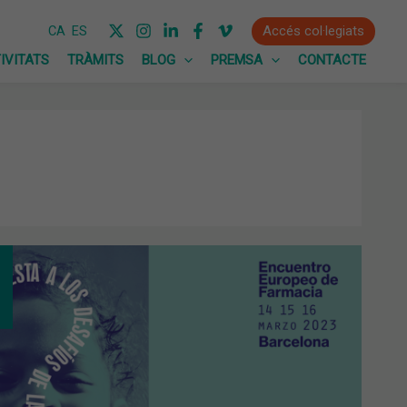
Accés col·legiats
CA
ES
IVITATS
TRÀMITS
BLOG
PREMSA
CONTACTE
UT
NETÀRIA
L·LIGÈNCIA
CIONAL
PS