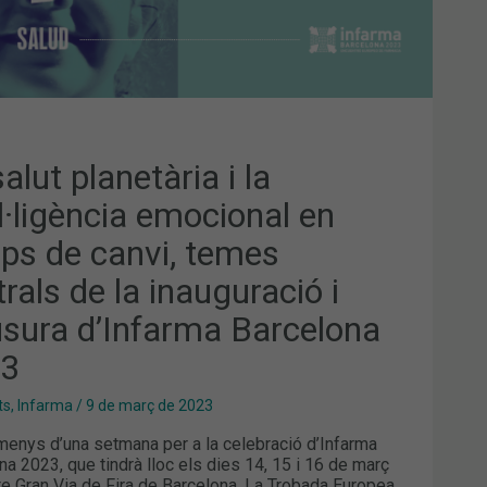
VI,
ES
TRALS
UGURACIÓ
USURA
NFARMA
CELONA
3
alut planetària i la
el·ligència emocional en
ps de canvi, temes
rals de la inauguració i
usura d’Infarma Barcelona
23
ts
,
Infarma
/
9 de març de 2023
enys d’una setmana per a la celebració d’Infarma
na 2023, que tindrà lloc els dies 14, 15 i 16 de març
nte Gran Via de Fira de Barcelona. La Trobada Europea