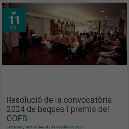
RESOLUCIÓ
jul.
DE
11
LA
CONVOCATÒRIA
2024
2024
DE
BEQUES
I
PREMIS
DEL
COFB
Resolució de la convocatòria
2024 de beques i premis del
COFB
Destacats
,
Món col·legial
/
11 de juliol de 2024