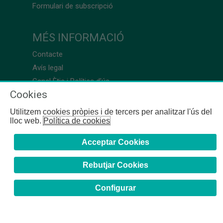
Formulari de subscripció
MÉS INFORMACIÓ
Contacte
Avís legal
Canal Ètic i Política d’ús
Cookies
Utilitzem cookies pròpies i de tercers per analitzar l'ús del
lloc web.
Política de cookies
Acceptar Cookies
Rebutjar Cookies
Configurar
COFB
- 2024 | Girona, 64-66 - 08009 Barcelona - Tel. +34
93 244 07 10