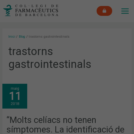
Vés
MAI
al
ME
contingut
Inici
Blog
trastorns gastrointestinals
trastorns
gastrointestinals
“MOLTS
maig
CELÍACS
11
NO
TENEN
SÍMPTOMES.
2018
LA
IDENTIFICACIÓ
DE
LA
“Molts celíacs no tenen
MALALTIA
CELÍACA
símptomes. La identificació de
AMB
SIMPTOMATOLOGIA