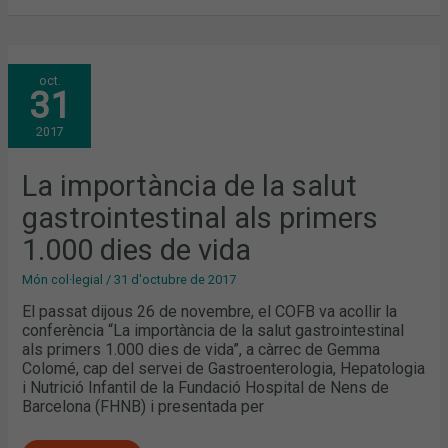
LA
oct.
IMPORTÀNCIA
31
DE
LA
SALUT
2017
GASTROINTESTINAL
ALS
PRIMERS
1.000
La importància de la salut
DIES
DE
gastrointestinal als primers
VIDA
1.000 dies de vida
Món col·legial
/
31 d'octubre de 2017
El passat dijous 26 de novembre, el COFB va acollir la
conferència “La importància de la salut gastrointestinal
als primers 1.000 dies de vida”, a càrrec de Gemma
Colomé, cap del servei de Gastroenterologia, Hepatologia
i Nutrició Infantil de la Fundació Hospital de Nens de
Barcelona (FHNB) i presentada per