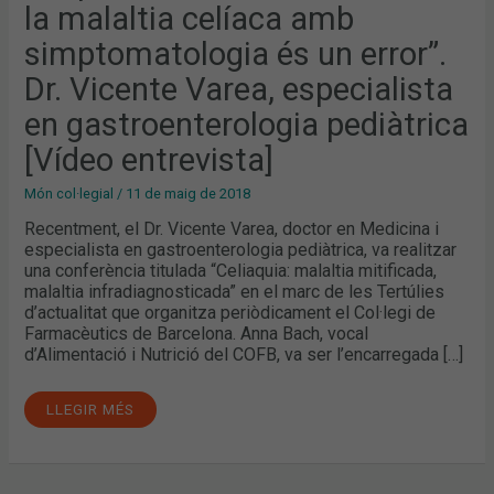
ÉS
la malaltia celíaca amb
UN
ERROR”.
simptomatologia és un error”.
DR.
VICENTE
VAREA,
Dr. Vicente Varea, especialista
ESPECIALISTA
EN
en gastroenterologia pediàtrica
GASTROENTEROLOGIA
PEDIÀTRICA
[VÍDEO
[Vídeo entrevista]
ENTREVISTA]
Món col·legial
/
11 de maig de 2018
Recentment, el Dr. Vicente Varea, doctor en Medicina i
especialista en gastroenterologia pediàtrica, va realitzar
una conferència titulada “Celiaquia: malaltia mitificada,
malaltia infradiagnosticada” en el marc de les Tertúlies
d’actualitat que organitza periòdicament el Col·legi de
Farmacèutics de Barcelona. Anna Bach, vocal
d’Alimentació i Nutrició del COFB, va ser l’encarregada […]
LLEGIR MÉS