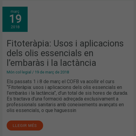
FITOTERÀPIA:
març
USOS
19
I
APLICACIONS
DELS
2018
OLIS
ESSENCIALS
EN
L’EMBARÀS
Fitoteràpia: Usos i aplicacions
I
LA
dels olis essencials en
LACTÀNCIA
l’embaràs i la lactància
Món col·legial
/
19 de març de 2018
Els passats 1 i 8 de març el COFB va acollir el curs
“Fitoteràpia: usos i aplicacions dels olis essencials en
l’embaràs i la lactància”, d’un total de sis hores de durada.
Es tractava d’una formació adreçada exclusivament a
professionals sanitaris amb coneixements avançats en
olis essencials, o que haguessin
LLEGIR MÉS