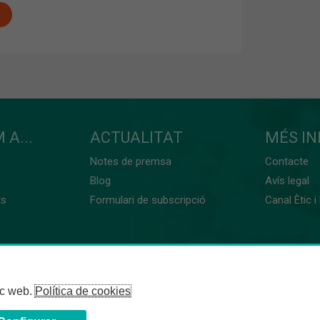
 A...
ACTUALITAT
MÉS I
Notes de premsa
Contacte
Blog
Avís legal
ts
Formulari de subscripció
Canal Ètic i
loc web.
Política de cookies