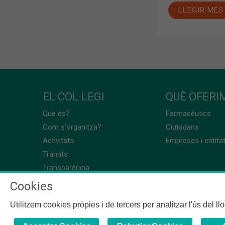
LLEGIR MÉS
EL COL·LEGI
QUÈ OFERIM
Què és?
Farmacèutics
Com s'organitza?
Ciutadans
Activitats
Empreses i entita
Tràmits
Transparència
Cookies
Utilitzem cookies pròpies i de tercers per analitzar l'ús del l