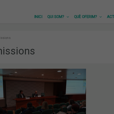
INICI
QUI SOM?
QUÈ OFERIM?
ACT
issions
missions
ES
ONS,