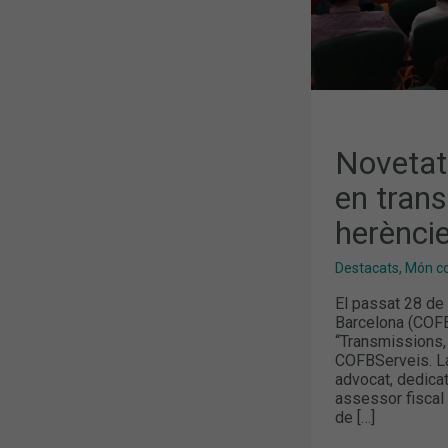
Novetats
en trans
herènci
Destacats
,
Món col
El passat 28 de
Barcelona (COFB
“Transmissions,
COFBServeis. La 
advocat, dedicat 
assessor fiscal
de […]