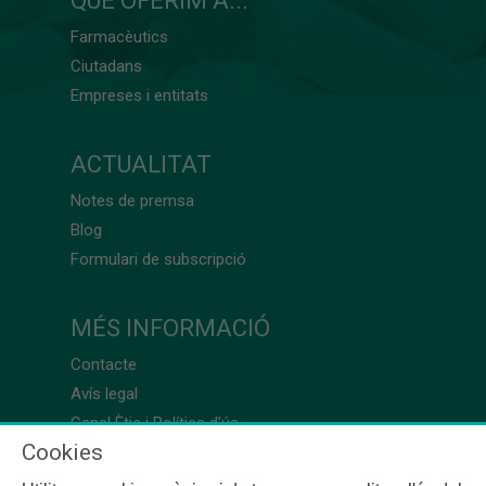
QUÈ OFERIM A...
Farmacèutics
Ciutadans
Empreses i entitats
ACTUALITAT
Notes de premsa
Blog
Formulari de subscripció
MÉS INFORMACIÓ
Contacte
Avís legal
Canal Ètic i Política d’ús
Cookies