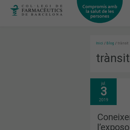
Vés
al
contingut
Inici
Blog
trànsit
trànsit
jul.
CONEIXENT
3
MÉS
SOBRE
L’EXPOSOM
2019
A
UNA
NOVA
Coneixe
TERTÚLIA
D’ACTUALIT
l’exposo
AL