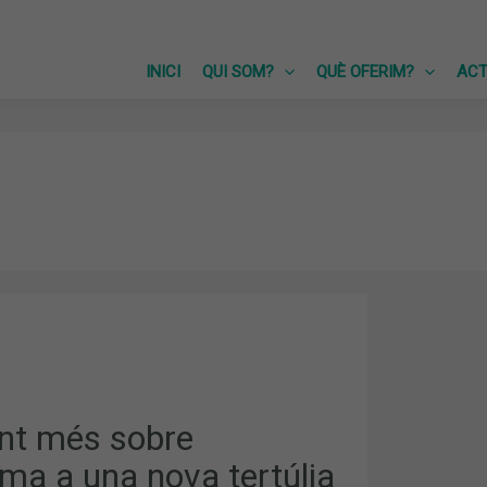
INICI
QUI SOM?
QUÈ OFERIM?
ACT
A
nt més sobre
AT
ma a una nova tertúlia