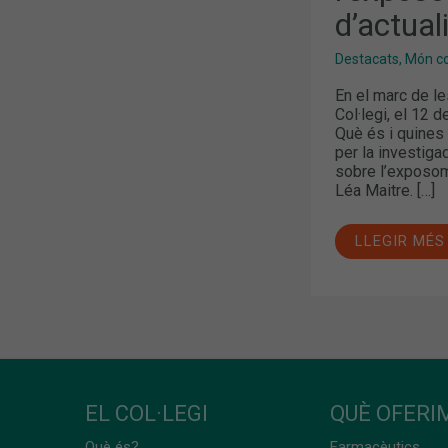
COFB
d’actual
Destacats
,
Món col
En el marc de le
Col·legi, el 12 
Què és i quines 
per la investiga
sobre l’exposoma
Léa Maitre. […]
LLEGIR MÉS
EL COL·LEGI
QUÈ OFERIM
Què és?
Farmacèutics