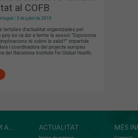
itat al COFB
·legial
/
3 de juliol de 2019
s tertúlies d’actualitat organitzades pel
de juny es va dur a terme la sessió “Exposoma.
implicacions té sobre la salut?” impartida
dora i coordinadora del projecte europeu
 del Barcelona Institute for Global Health,
 A...
ACTUALITAT
MÉS I
Notes de premsa
Contacte