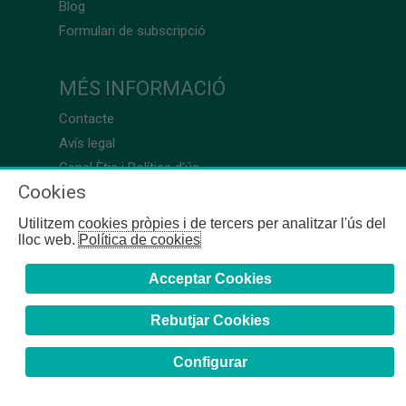
Blog
Formulari de subscripció
MÉS INFORMACIÓ
Contacte
Avís legal
Canal Ètic i Política d’ús
Cookies
Utilitzem cookies pròpies i de tercers per analitzar l'ús del
lloc web.
Política de cookies
Acceptar Cookies
Rebutjar Cookies
Configurar
COFB
- 2024 | Girona, 64-66 - 08009 Barcelona - Tel. +34
93 244 07 10