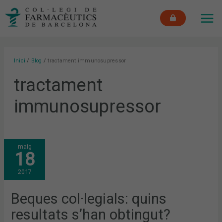
Vés
MAI
al
ME
contingut
Inici
Blog
tractament immunosupressor
tractament
immunosupressor
BEQUES
maig
COL·LEGIALS:
18
QUINS
RESULTATS
S’HAN
2017
OBTINGUT?
Beques col·legials: quins
resultats s’han obtingut?