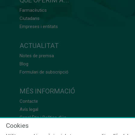
QUÈ OFERIM A...
Farmacèutics
Ciutadans
Empreses i entitats
ACTUALITAT
Notes de premsa
Blog
Formulari de subscripció
MÉS INFORMACIÓ
Contacte
Avís legal
Canal Ètic i Política d’ús
Cookies