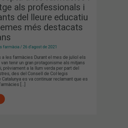
atge als professionals i
NALS
ants del lleure educatiu
TS
, temes més destacats
ans
es farmàcia
/
26 d'agost de 2021
 a les farmàcies Durant el mes de juliol els
 van tenir un gran protagonisme als mitjans
, prèviament a la llum verda per part del
tres, des del Consell de Col·legis
 Catalunya es va continuar reclamant que es
farmàcies […]