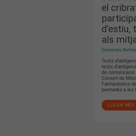
EL
el cribr
CRIBRATGE
ALS
PROFESSIO
particip
I
PARTICIPAN
d’estiu
DEL
LLEURE
als mitj
EDUCATIU
D’ESTIU,
TEMES
Destacats
,
Notíci
MÉS
DESTACATS
ALS
Tests d’antígens
MITJANS
tests d’antígens
de comunicació i
Consell de Minis
Farmacèutics de
permetés a les 
LLEGIR MÉS