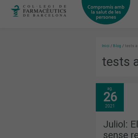
Vés
al
contingut
Inici
Blog
tests 
tests 
ag.
JULIOL:
26
ELS
TESTS
D’ANTÍGENS
2021
SENSE
RECEPTA
A
Juliol: 
LES
FARMÀCIES
sense re
I