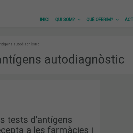
INICI
QUI SOM?
QUÈ OFERIM?
ACT
antígens autodiagnòstic
antígens autodiagnòstic
Els tests d’antígens
cepta a les farmàcies i