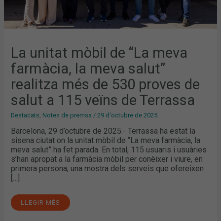
SALUT
A
115
VEÏNS
DE
TERRASSA
La unitat mòbil de “La meva
farmàcia, la meva salut”
realitza més de 530 proves de
salut a 115 veïns de Terrassa
Destacats
,
Notes de premsa
/
29 d'octubre de 2025
Barcelona, 29 d’octubre de 2025.- Terrassa ha estat la
sisena ciutat on la unitat mòbil de “La meva farmàcia, la
meva salut” ha fet parada. En total, 115 usuaris i usuàries
s’han apropat a la farmàcia mòbil per conèixer i viure, en
primera persona, una mostra dels serveis que ofereixen
[…]
LLEGIR MÉS