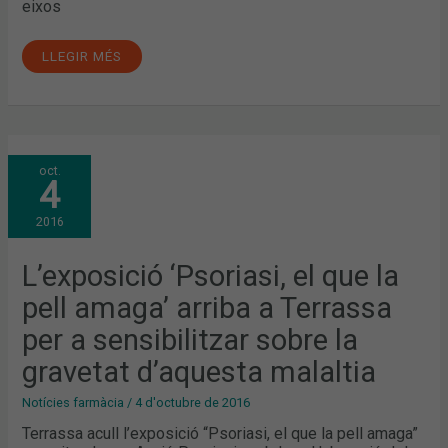
eixos
LLEGIR MÉS
L’EXPOSICIÓ
oct.
‘PSORIASI,
4
EL
QUE
LA
2016
PELL
AMAGA’
ARRIBA
A
L’exposició ‘Psoriasi, el que la
TERRASSA
PER
pell amaga’ arriba a Terrassa
A
SENSIBILITZAR
SOBRE
per a sensibilitzar sobre la
LA
GRAVETAT
gravetat d’aquesta malaltia
D’AQUESTA
MALALTIA
Notícies farmàcia
/
4 d'octubre de 2016
Terrassa acull l’exposició “Psoriasi, el que la pell amaga”