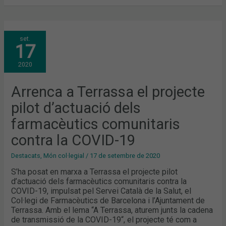
ARRENCA
set.
A
17
TERRASSA
EL
PROJECTE
2020
PILOT
D’ACTUACIÓ
DELS
FARMACÈUTICS
Arrenca a Terrassa el projecte
COMUNITARIS
CONTRA
pilot d’actuació dels
LA
COVID-
19
farmacèutics comunitaris
contra la COVID-19
Destacats
,
Món col·legial
/
17 de setembre de 2020
S’ha posat en marxa a Terrassa el projecte pilot
d’actuació dels farmacèutics comunitaris contra la
COVID-19, impulsat pel Servei Català de la Salut, el
Col·legi de Farmacèutics de Barcelona i l’Ajuntament de
Terrassa. Amb el lema “A Terrassa, aturem junts la cadena
de transmissió de la COVID-19“, el projecte té com a