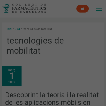
Vés
MAI
al
ME
contingut
Inici
Blog
tecnologies de mobilitat
tecnologies de
mobilitat
DESCOBRINT
març
LA
1
TEORIA
I
LA
2019
REALITAT
DE
LES
APLICACIONS
Descobrint la teoria i la realitat
MÒBILS
EN
de les aplicacions mòbils en
SALUT