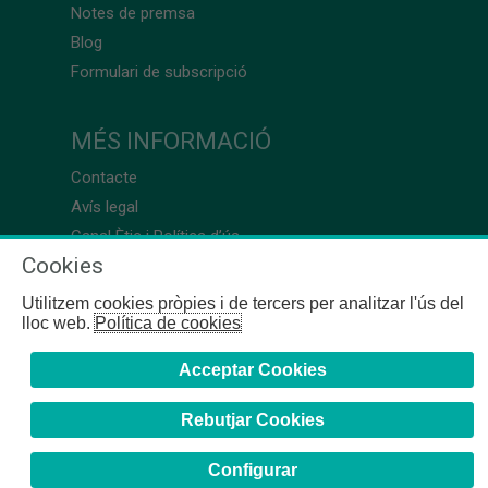
Notes de premsa
Blog
Formulari de subscripció
MÉS INFORMACIÓ
Contacte
Avís legal
Canal Ètic i Política d’ús
Cookies
Utilitzem cookies pròpies i de tercers per analitzar l'ús del
lloc web.
Política de cookies
Acceptar Cookies
Rebutjar Cookies
Configurar