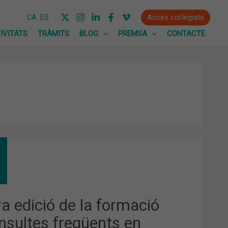
Accés col·legiats
CA
ES
IVITATS
TRÀMITS
BLOG
PREMSA
CONTACTE
A
IÓ
MACIÓ
NSULTES
QÜENTS
a edició de la formació
MOFARMÀCIA”
nsultes freqüents en
GIDA