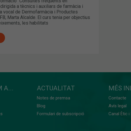
formació “Consultes freqüents en
irigida a tècnics i auxiliars de farmàcia i
la vocal de Dermofarmàcia i Productes
FB, Marta Alcalde. El curs tenia per objectius
eixements, les habilitats
 A...
ACTUALITAT
MÉS I
Notes de premsa
Contacte
Blog
Avís legal
ts
Formulari de subscripció
Canal Ètic i