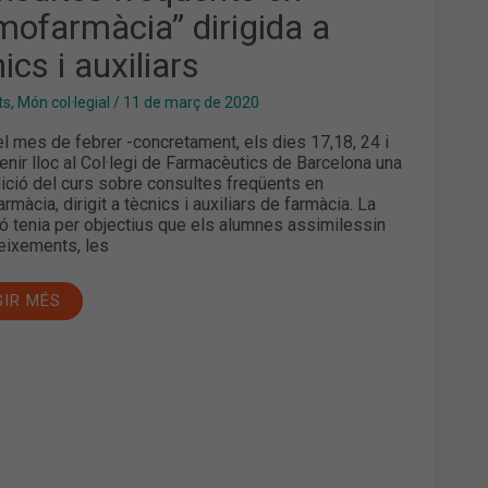
mofarmàcia” dirigida a
NICS
ILIARS
ics i auxiliars
ts
,
Món col·legial
/
11 de març de 2020
el mes de febrer -concretament, els dies 17,18, 24 i
tenir lloc al Col·legi de Farmacèutics de Barcelona una
ició del curs sobre consultes freqüents en
màcia, dirigit a tècnics i auxiliars de farmàcia. La
ó tenia per objectius que els alumnes assimilessin
eixements, les
GIR MÉS