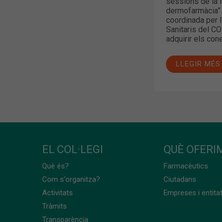
sessions de la 
dermofarmàcia” d
coordinada per 
Sanitaris del CO
adquirir els con
LLEGIR MÉS
EL COL·LEGI
QUÈ OFERIM
Què és?
Farmacèutics
Com s'organitza?
Ciutadans
Activitats
Empreses i entita
Tràmits
Transparència