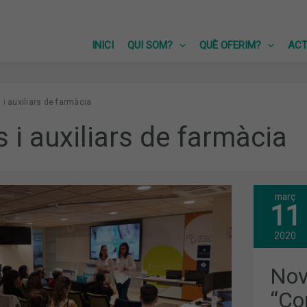
INICI
QUI SOM?
QUÈ OFERIM?
ACT
 i auxiliars de farmàcia
s i auxiliars de farmàcia
març
NOV
11
EDIC
DE
LA
2020
FOR
Ó
“CO
FRE
Nov
EN
DER
“Co
DIRI