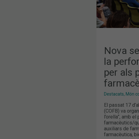
PER
ALS
PROFESSIO
DE
L’ÀMBIT
FARMACÈUT
Nova se
la perfor
per als 
farmacè
Destacats
,
Món col
El passat 17 d’a
(COFB) va organi
l’orella”, amb e
farmacèutics/qu
auxiliars de far
farmacèutica, bi