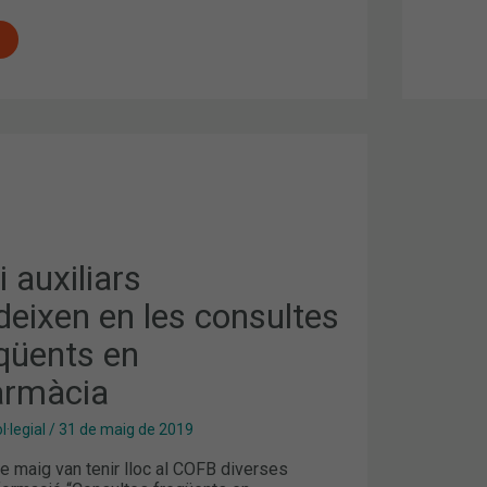
IXEN
i auxiliars
deixen en les consultes
ÀCIA
qüents en
armàcia
·legial
/
31 de maig de 2019
e maig van tenir lloc al COFB diverses