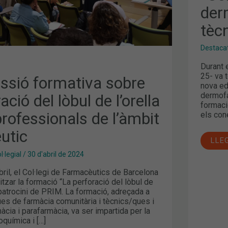
A
der
TÈC
NALS
I
AUX
tècn
IC
Destaca
Durant 
25- va 
ssió formativa sobre
nova ed
dermofar
ació del lòbul de l’orella
formaci
professionals de l’àmbit
els con
utic
LLE
·legial
/
30 d'abril de 2024
bril, el Col·legi de Farmacèutics de Barcelona
tzar la formació “La perforació del lòbul de
l patrocini de PRIM. La formació, adreçada a
es de farmàcia comunitària i tècnics/ques i
màcia i parafarmàcia, va ser impartida per la
oquímica i […]