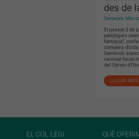
des de l
Destacats
,
Món col
El passat 5 de j
patologies otorr
farmàcia”, conf
comunes d’oïda i
Sandoval, especi
cervical-facial 
del Servei d’Otor
LLEGIR MÉS
EL COL·LEGI
QUÈ OFERIM