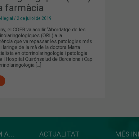
a farmàcia
·legial
/
2 de juliol de 2019
uny, el COFB va acollir “Abordatge de les
inolaringològiques (ORL) a la
erència que va repassar les patologies més
 laringe de la mà de la doctora Marta
alista en otorrinolaringologia i patologia
de l’Hospital Quirónsalud de Barcelona i Cap
rinolaringologia […]
 A...
ACTUALITAT
MÉS I