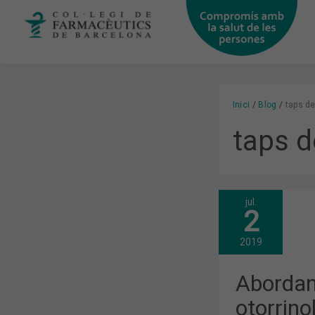
Vés
al
contingut
Inici
Blog
taps de
taps d
jul.
ABORDANT
2
LES
PATOLOGIE
OTORRINOL
2019
(ORL)
DES
DE
Abordan
LA
FARMÀCIA
otorrino