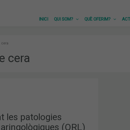
INICI
QUI SOM?
QUÈ OFERIM?
ACT
 cera
e cera
S
ARINGOLÒGIQUES
t les patologies
laringològiques (ORL)