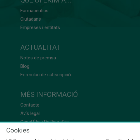
QUÈ OFERIM A...
Farmacèutics
Ciutadans
Empreses i entitats
ACTUALITAT
Notes de premsa
Blog
Formulari de subscripció
MÉS INFORMACIÓ
Contacte
Avís legal
Canal Ètic i Política d’ús
Cookies