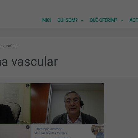
INICI
QUI SOM?
QUÈ OFERIM?
ACT
a vascular
a vascular
S
UTIQUES
CIA