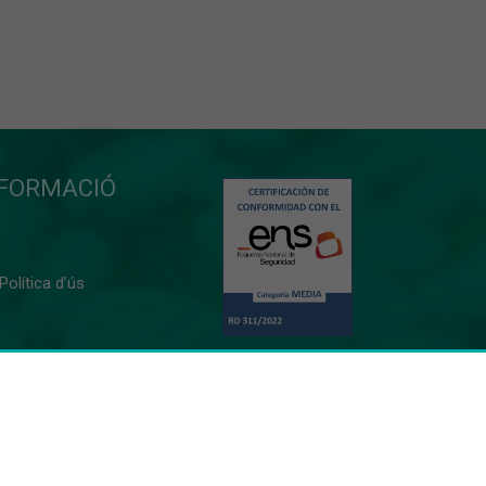
NFORMACIÓ
 Política d’ús
0