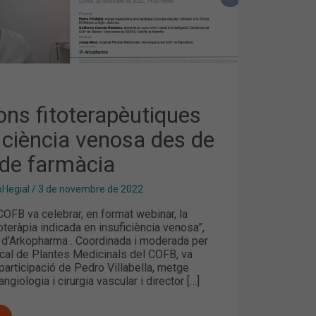
ons fitoterapèutiques
iciència venosa des de
a de farmàcia
·legial
/
3 de novembre de 2022
OFB va celebrar, en format webinar, la
oteràpia indicada en insuficiència venosa”,
i d’Arkopharma . Coordinada i moderada per
ocal de Plantes Medicinals del COFB, va
articipació de Pedro Villabella, metge
ngiologia i cirurgia vascular i director […]