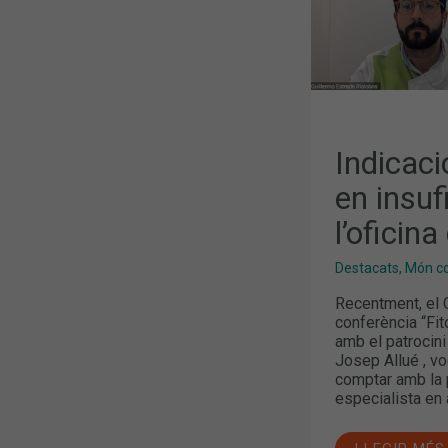
Indicaci
en insuf
l’oficin
Destacats
,
Món col
Recentment, el C
conferència “Fit
amb el patrocin
Josep Allué , v
comptar amb la p
especialista en a