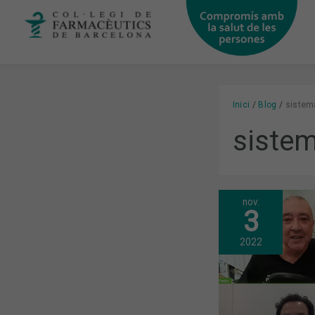
Vés
al
contingut
Inici
Blog
sistem
sistem
nov.
INDICACION
3
FITOTERAPÈ
EN
INSUFICIÈN
2022
VENOSA
DES
DE
L’OFICINA
DE
FARMÀCIA