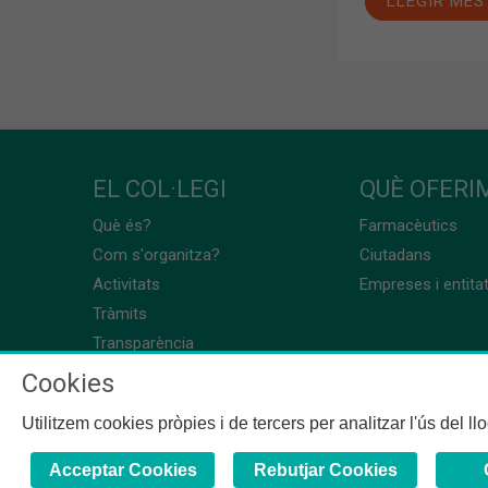
LLEGIR MÉS
EL COL·LEGI
QUÈ OFERIM
Què és?
Farmacèutics
Com s'organitza?
Ciutadans
Activitats
Empreses i entita
Tràmits
Transparència
Cookies
Utilitzem cookies pròpies i de tercers per analitzar l'ús del l
Acceptar Cookies
Rebutjar Cookies