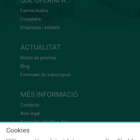
QUÈ OFERIM A...
Farmacèutics
Ciutadans
Empreses i entitats
ACTUALITAT
Notes de premsa
Blog
Formulari de subscripció
MÉS INFORMACIÓ
Contacte
Avís legal
Canal Ètic i Política d’ús
Cookies