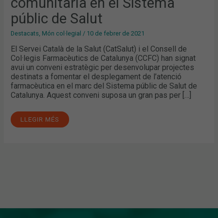
comunitària en el Sistema
DE
SALUT
públic de Salut
Destacats
,
Món col·legial
/
10 de febrer de 2021
El Servei Català de la Salut (CatSalut) i el Consell de
Col·legis Farmacèutics de Catalunya (CCFC) han signat
avui un conveni estratègic per desenvolupar projectes
destinats a fomentar el desplegament de l’atenció
farmacèutica en el marc del Sistema públic de Salut de
Catalunya. Aquest conveni suposa un gran pas per […]
LLEGIR MÉS