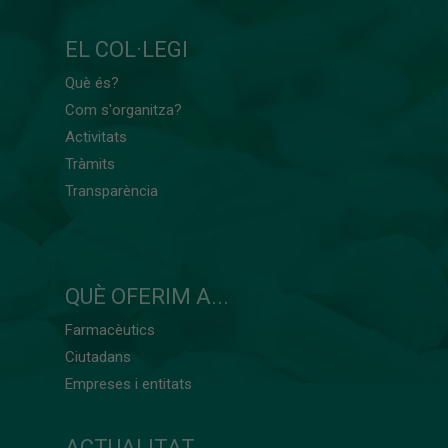
EL COL·LEGI
Què és?
Com s'organitza?
Activitats
Tràmits
Transparència
QUÈ OFERIM A...
Farmacèutics
Ciutadans
Empreses i entitats
ACTUALITAT