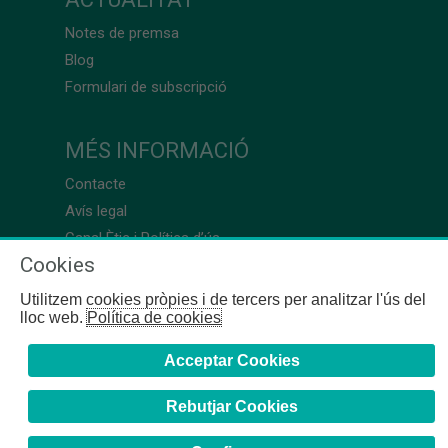
Notes de premsa
Blog
Formulari de subscripció
MÉS INFORMACIÓ
Contacte
Avís legal
Canal Ètic i Política d’ús
Cookies
Utilitzem cookies pròpies i de tercers per analitzar l'ús del
lloc web.
Política de cookies
Acceptar Cookies
Rebutjar Cookies