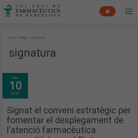
Vés
MAI
al
ME
contingut
Inici
Blog
signatura
signatura
SIGNAT
febr.
EL
10
CONVENI
ESTRATÈGIC
PER
2021
FOMENTAR
EL
DESPLEGAMENT
DE
Signat el conveni estratègic per
L’ATENCIÓ
FARMACÈUTICA
fomentar el desplegament de
COMUNITÀRIA
EN
EL
l’atenció farmacèutica
SISTEMA
PÚBLIC