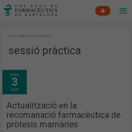
Vés
MAI
al
ME
contingut
Inici
Blog
sessió pràctica
sessió pràctica
ACTUALITZACIÓ
març
EN
3
LA
RECOMANACIÓ
FARMACÈUTICA
2020
DE
PRÒTESIS
MAMÀRIES
Actualització en la
recomanació farmacèutica de
pròtesis mamàries