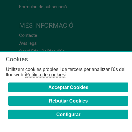
Formulari de subscripció
MÉS INFORMACIÓ
Contacte
Avís legal
Canal Ètic i Política d’ús
Cookies
Utilitzem cookies pròpies i de tercers per analitzar l'ús del
lloc web.
Política de cookies
Acceptar Cookies
Rebutjar Cookies
Configurar
COFB
- 2024 | Girona, 64-66 - 08009 Barcelona - Tel. +34
93 244 07 10