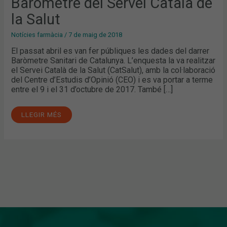
Baròmetre del Servei Català de
CATALÀ
DE
LA
la Salut
SALUT
Notícies farmàcia
/
7 de maig de 2018
El passat abril es van fer públiques les dades del darrer
Baròmetre Sanitari de Catalunya. L’enquesta la va realitzar
el Servei Català de la Salut (CatSalut), amb la col·laboració
del Centre d’Estudis d’Opinió (CEO) i es va portar a terme
entre el 9 i el 31 d’octubre de 2017. També […]
LLEGIR MÉS