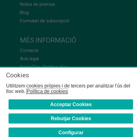
Notes de premsa
Blog
Formulari de subscripció
MÉS INFORMACIÓ
Contacte
Avís legal
Canal Ètic i Política d’ús
Cookies
Utilitzem cookies pròpies i de tercers per analitzar l'ús del
lloc web.
Política de cookies
Acceptar Cookies
Rebutjar Cookies
Configurar