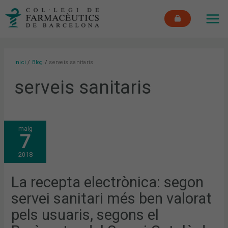
Vés
MAI
al
ME
contingut
Inici
Blog
serveis sanitaris
serveis sanitaris
LA
maig
RECEPTA
7
ELECTRÒNICA:
SEGON
SERVEI
2018
SANITARI
MÉS
BEN
VALORAT
La recepta electrònica: segon
PELS
USUARIS,
servei sanitari més ben valorat
SEGONS
EL
BARÒMETRE
pels usuaris, segons el
DEL
SERVEI