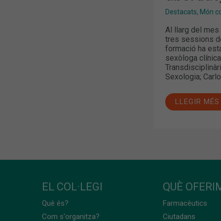
FARMÀCIA
Destacats
,
Món col
Al llarg del mes
tres sessions de
formació ha esta
sexòloga clínica
Transdisciplinàr
Sexologia; Carlo
LLEGIR MÉS
EL COL·LEGI
QUÈ OFERIM
Què és?
Farmacèutics
Com s'organitza?
Ciutadans