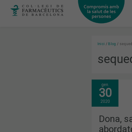
Vés
al
contingut
Inici
Blog
sequed
seque
gen.
DONA,
30
SALUT
SEXUAL
I
2020
SÒL
PELVIÀ:
ABORDATGE
Dona, sa
DES
DE
abordat
LA