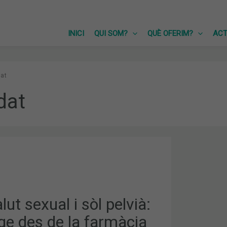
INICI
QUI SOM?
QUÈ OFERIM?
ACT
at
dat
lut sexual i sòl pelvià:
ge des de la farmàcia