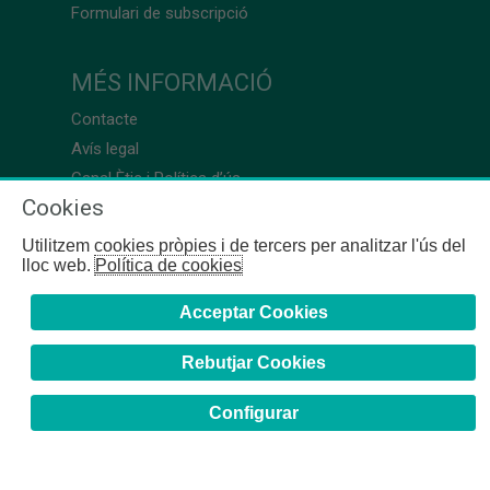
Formulari de subscripció
MÉS INFORMACIÓ
Contacte
Avís legal
Canal Ètic i Política d’ús
Cookies
Utilitzem cookies pròpies i de tercers per analitzar l'ús del
lloc web.
Política de cookies
Acceptar Cookies
Rebutjar Cookies
Configurar
COFB
- 2024 | Girona, 64-66 - 08009 Barcelona - Tel. +34
93 244 07 10