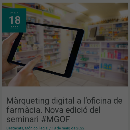
MÀRQUETING
maig
DIGITAL
18
A
L’OFICINA
DE
2022
FARMÀCIA.
NOVA
EDICIÓ
DEL
SEMINARI
#MGOF
Màrqueting digital a l’oficina de
farmàcia. Nova edició del
seminari #MGOF
Destacats
,
Món col·legial
/
18 de maig de 2022