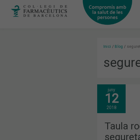
Vés
al
contingut
Inici
Blog
seguret
segure
juny
TAULA
12
RODONA
AL
VOLTANT
2018
DE
LA
SEGURETAT
Taula ro
DE
L’ANTICOAG
segureta