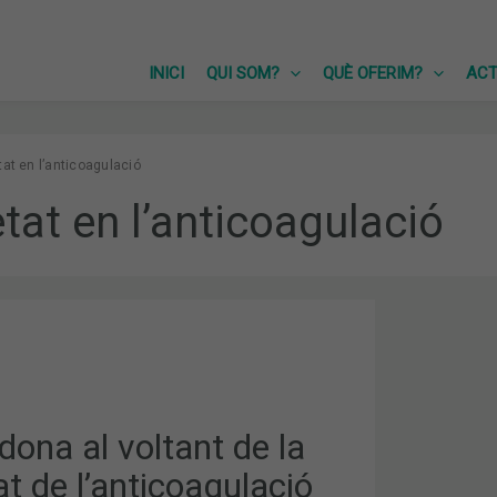
INICI
QUI SOM?
QUÈ OFERIM?
ACT
at en l’anticoagulació
tat en l’anticoagulació
dona al voltant de la
ULACIÓ
t de l’anticoagulació