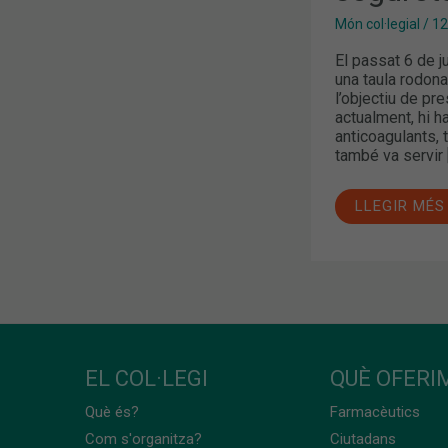
Món col·legial
/
12
El passat 6 de j
una taula rodona
l’objectiu de pr
actualment, hi h
anticoagulants, 
també va servir 
LLEGIR MÉS
EL COL·LEGI
QUÈ OFERIM
Què és?
Farmacèutics
Com s'organitza?
Ciutadans