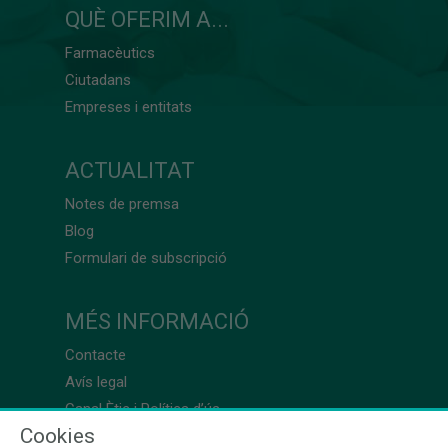
QUÈ OFERIM A...
Farmacèutics
Ciutadans
Empreses i entitats
ACTUALITAT
Notes de premsa
Blog
Formulari de subscripció
MÉS INFORMACIÓ
Contacte
Avís legal
Canal Ètic i Política d’ús
Cookies