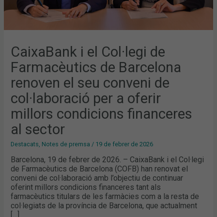
OFERIR
MILLORS
CONDICIONS
FINANCERES
AL
SECTOR
CaixaBank i el Col·legi de
Farmacèutics de Barcelona
renoven el seu conveni de
col·laboració per a oferir
millors condicions financeres
al sector
Destacats
,
Notes de premsa
/
19 de febrer de 2026
Barcelona, 19 de febrer de 2026. – CaixaBank i el Col·legi
de Farmacèutics de Barcelona (COFB) han renovat el
conveni de col·laboració amb l’objectiu de continuar
oferint millors condicions financeres tant als
farmacèutics titulars de les farmàcies com a la resta de
col·legiats de la província de Barcelona, que actualment
[…]