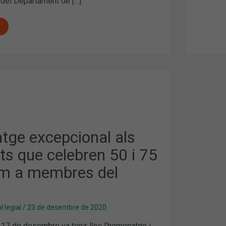
del Departament de […]
E
AL
S
ge excepcional als
ats que celebren 50 i 75
m a membres del
·legial
/
23 de desembre de 2020
 17 de desembre va tenir lloc l’homenatge i