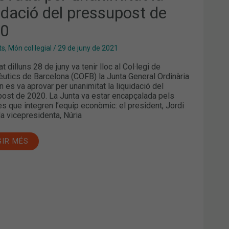
uidació del pressupost de
0
20
ts
,
Món col·legial
/
29 de juny de 2021
t dilluns 28 de juny va tenir lloc al Col·legi de
utics de Barcelona (COFB) la Junta General Ordinària
n es va aprovar per unanimitat la liquidació del
ost de 2020. La Junta va estar encapçalada pels
 que integren l’equip econòmic: el president, Jordi
la vicepresidenta, Núria
GIR MÉS