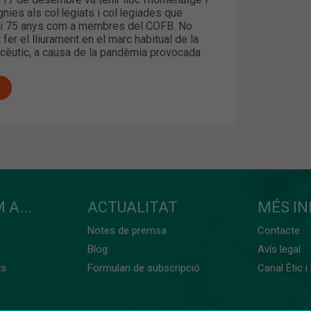
gnies als col·legiats i col·legiades que
 i 75 anys com a membres del COFB. No
fer el lliurament en el marc habitual de la
cèutic, a causa de la pandèmia provocada
 A...
ACTUALITAT
MÉS I
Notes de premsa
Contacte
Blog
Avís legal
ts
Formulari de subscripció
Canal Ètic i