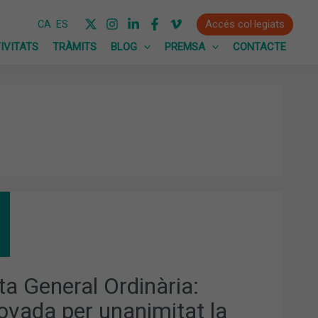
Accés col·legiats
CA
ES
IVITATS
TRÀMITS
BLOG
PREMSA
CONTACTE
TA
ERAL
INÀRIA:
OVADA
NIMITAT
ta General Ordinària:
UIDACIÓ
ovada per unanimitat la
SSUPOST