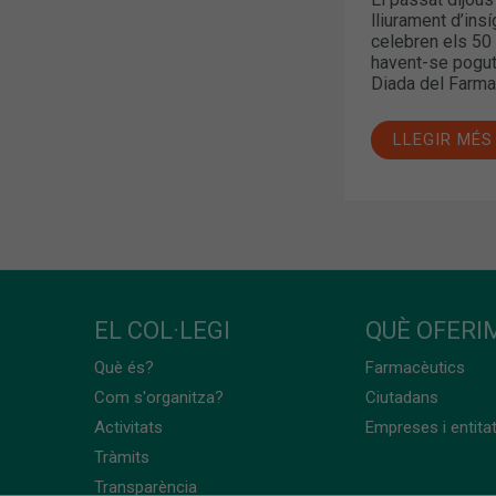
lliurament d’insí
celebren els 50
havent-se pogut 
Diada del Farma
LLEGIR MÉS
EL COL·LEGI
QUÈ OFERIM
Què és?
Farmacèutics
Com s'organitza?
Ciutadans
Activitats
Empreses i entita
Tràmits
Transparència