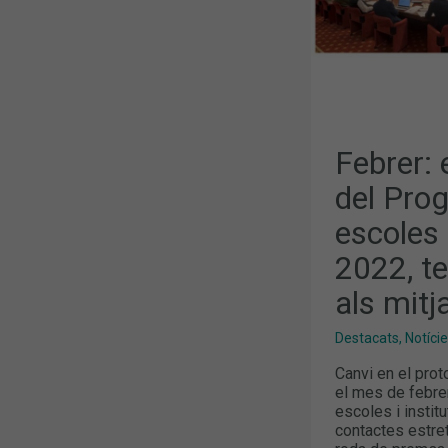
LES
ESCOLES
I
INFARMA
MADRID
2022,
TEMES
MÉS
DESTACATS
ALS
MITJANS
Febrer: 
del Pro
escoles
2022, t
als mitj
Destacats
,
Notíci
Canvi en el pro
el mes de febrer
escoles i instit
contactes estre