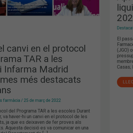
DE
liq
202
20
Destaca
El passa
Farmacè
el canvi en el protocol
(JGO) o
pressup
grama TAR a les
membres
 i Infarma Madrid
Casas; 
emes més destacats
LLE
ans
es farmàcia
/
25 de març de 2022
tocol del Programa TAR a les escoles Durant
, va haver-hi un canvi en el protocol de les
uts, ja que es deixaven de fer proves als
ts. Aquesta decisió es va comunicar en una