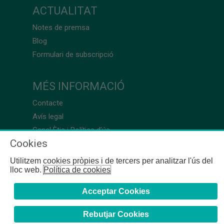
ACTUALITAT
Notes de premsa
Blog
Formulari de subscripció
MÉS INFORMACIÓ
Contacte
Avís legal
Canal Ètic i Política d’ús
Cookies
Utilitzem cookies pròpies i de tercers per analitzar l'ús del
lloc web.
Política de cookies
Acceptar Cookies
Rebutjar Cookies