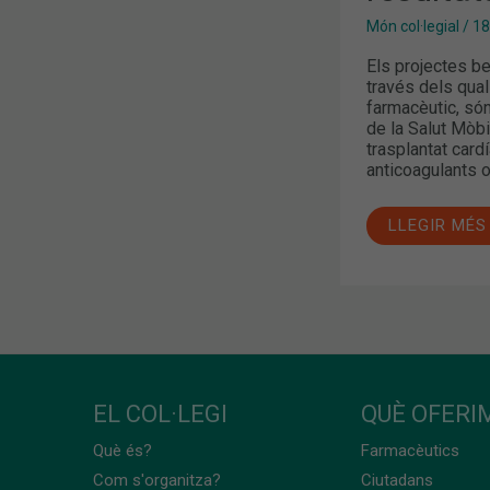
Món col·legial
/
18
Els projectes b
través dels qual
farmacèutic, són
de la Salut Mòbi
trasplantat card
anticoagulants o
LLEGIR MÉS
EL COL·LEGI
QUÈ OFERIM
Què és?
Farmacèutics
Com s'organitza?
Ciutadans