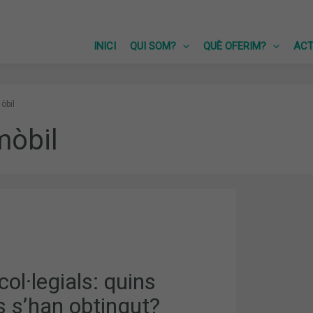
INICI
QUI SOM?
QUÈ OFERIM?
ACT
òbil
mòbil
S:
ol·legials: quins
s s’han obtingut?