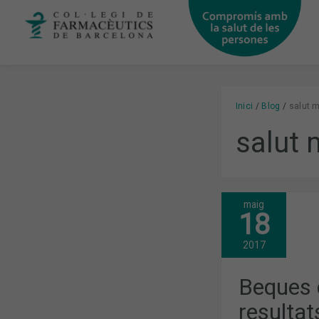
Vés
al
contingut
Inici
Blog
salut m
salut 
maig
BEQUES
18
COL·LEGIAL
QUINS
RESULTATS
2017
S’HAN
OBTINGUT?
Beques c
resultat