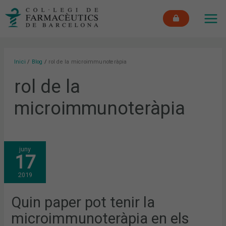
Vés
MAI
al
ME
contingut
Inici
Blog
rol de la microimmunoteràpia
rol de la
microimmunoteràpia
QUIN
juny
PAPER
17
POT
TENIR
LA
2019
MICROIMMUNOTERÀPIA
EN
ELS
DESEQUILIBRIS
Quin paper pot tenir la
DEL
SISTEMA
microimmunoteràpia en els
IMMUNOLÒGIC?