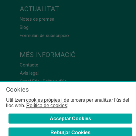
ACTUALITAT
Notes de premsa
Blog
Formulari de subscripció
MÉS INFORMACIÓ
Contacte
Avís legal
Canal Ètic i Política d’ús
Cookies
Utilitzem cookies pròpies i de tercers per analitzar l'ús del
lloc web.
Política de cookies
Acceptar Cookies
Rebutjar Cookies