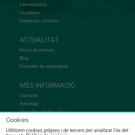
Farmacèutics
Ciutadans
Empreses i entitats
ACTUALITAT
Notes de premsa
Blog
Formulari de subscripció
MÉS INFORMACIÓ
Contacte
Avís legal
Canal Ètic i Política d’ús
Cookies
Utilitzem cookies pròpies i de tercers per analitzar l'ús del