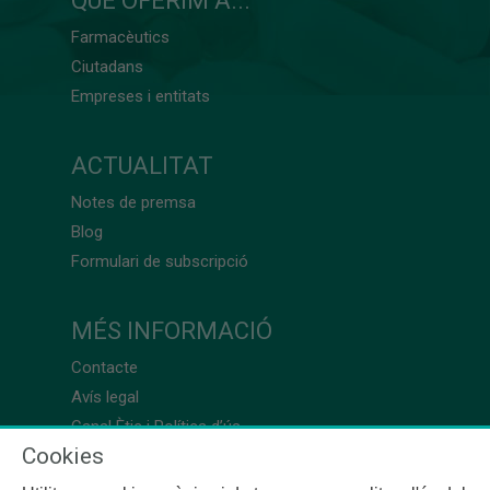
QUÈ OFERIM A...
Farmacèutics
Ciutadans
Empreses i entitats
ACTUALITAT
Notes de premsa
Blog
Formulari de subscripció
MÉS INFORMACIÓ
Contacte
Avís legal
Canal Ètic i Política d’ús
Cookies