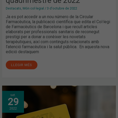
quadrimestre de 2022
Destacats
,
Món col·legial
/
3 d'octubre de 2022
Ja es pot accedir a un nou número de la Circular
Farmacèutica, la publicació científica que edita el Col·legi
de Farmacèutics de Barcelona i que recull articles
elaborats per professionals sanitaris de reconegut
prestigi per a donar a conèixer les novetats
terapèutiques, així com continguts relacionats amb
l’atenció farmacèutica i la salut pública. En aquesta nova
edició destaquem
LLEGIR MÉS
ELS
set.
FARMACÈUTICS
29
DE
BARCELONA
COL·LABOREN
2022
AMB
LA
NOVA