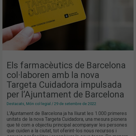
TARGETA
CUIDADORA
IMPULSADA
PER
L’AJUNTAMENT
DE
BARCELONA
Els farmacèutics de Barcelona
col·laboren amb la nova
Targeta Cuidadora impulsada
per l’Ajuntament de Barcelona
Destacats
,
Món col·legial
/
29 de setembre de 2022
L’Ajuntament de Barcelona ja ha lliurat les 1.000 primeres
unitats de la nova Targeta Cuidadora, una mesura pionera
que té com a objectiu principal acompanyar les persones
que cuiden a la ciutat, tot oferint-los nous recursos i