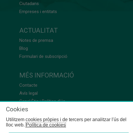
Ciutadans
Empreses i entitats
ACTUALITAT
Notes de premsa
Blog
Formulari de subscripció
MÉS INFORMACIÓ
Contacte
Avís legal
Canal Ètic i Política d’ús
Cookies
Utilitzem cookies pròpies i de tercers per analitzar l'ús del
lloc web.
Política de cookies