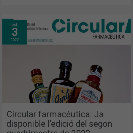
CIRCULAR
oct.
FARMACÈUTICA:
3
JA
DISPONIBLE
L’EDICIÓ
2022
DEL
SEGON
QUADRIMESTRE
DE
2022
Circular farmacèutica: Ja
disponible l’edició del segon