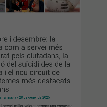
e i desembre: la
a com a servei més
rat pels ciutadans, la
ó del suïcidi des de la
 i el nou circuit de
temes més destacats
ans
es farmàcia
/
28 de gener de 2025
l servei millor valorat segons una enquesta