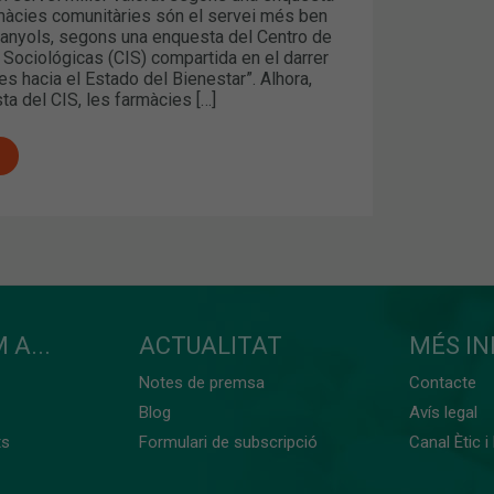
màcies comunitàries són el servei més ben
panyols, segons una enquesta del Centro de
 Sociológicas (CIS) compartida en el darrer
es hacia el Estado del Bienestar”. Alhora,
a del CIS, les farmàcies […]
 A...
ACTUALITAT
MÉS I
Notes de premsa
Contacte
Blog
Avís legal
ts
Formulari de subscripció
Canal Ètic i