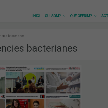
INICI
QUI SOM?
QUÈ OFERIM?
ACT
ències bacterianes
ències bacterianes