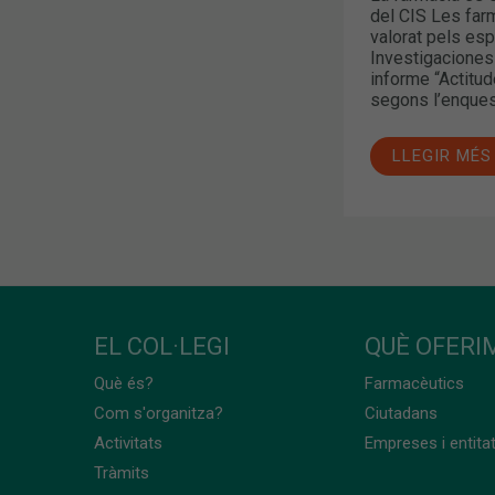
del CIS Les far
valorat pels es
Investigaciones
informe “Actitud
segons l’enquest
LLEGIR MÉS
EL COL·LEGI
QUÈ OFERIM
Què és?
Farmacèutics
Com s'organitza?
Ciutadans
Activitats
Empreses i entita
Tràmits