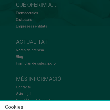
QUÈ OFERIM A...
Farmacèutics
Ciutadans
Empreses i entitats
ACTUALITAT
Notes de premsa
Blog
Formulari de subscripció
MÉS INFORMACIÓ
Contacte
Avís legal
Canal Ètic i Política d’ús
Cookies