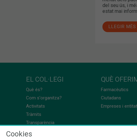
del seu ús, i mé
estat mai inform
LLEGIR MÉS
EL COL·LEGI
QUÈ OFERIM
Què és?
Farmacèutics
Com s'organitza?
Ciutadans
Activitats
Empreses i entita
Tràmits
Transparència
Cookies