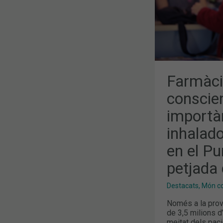
DELS
INHALADOR
I
EL
SEU
RECICLATG
EN
EL
PUNT
SIGRE
PER
Farmàci
REDUIR
LA
conscien
PETJADA
DE
importàn
CARBONI
inhalado
en el Pu
petjada 
Destacats
,
Món col
Només a la prov
de 3,5 milions d
meitat dels pac