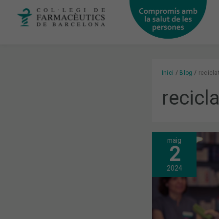
Vés
al
contingut
Inici
Blog
recicl
recic
maig
FARMÀCIES
2
DE
BARCELONA
CONSCIENC
2024
SOBRE
LA
IMPORTÀNC
DEL
BON
ÚS