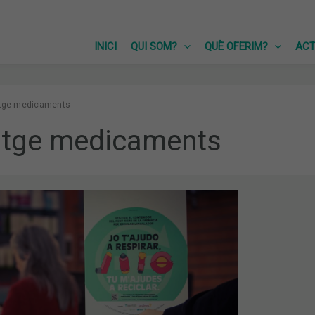
INICI
QUI SOM?
QUÈ OFERIM?
ACT
atge medicaments
latge medicaments
IARAN
IA