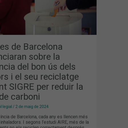
S
E
es de Barcelona
ciaran sobre la
cia del bon ús dels
rs i el seu reciclatge
nt SIGRE per reduir la
de carboni
·legial
/
2 de maig de 2024
íncia de Barcelona, cada any es llencen més
’inhaladors. I segons l’estudi AIRE, més de la
ients no els reciclen correctament després