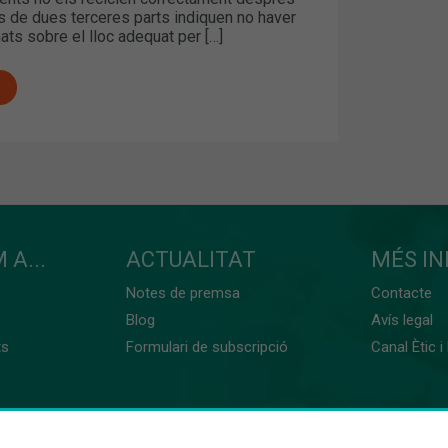
s de dues terceres parts indiquen no haver
ats sobre el lloc adequat per […]
 A...
ACTUALITAT
MÉS I
Notes de premsa
Contacte
Blog
Avís legal
ts
Formulari de subscripció
Canal Ètic i