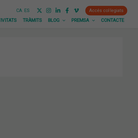
Accés col·legiats
CA
ES
IVITATS
TRÀMITS
BLOG
PREMSA
CONTACTE