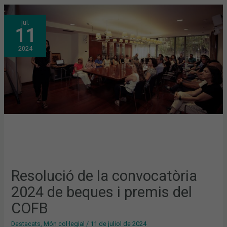
RESOLUCIÓ
jul.
DE
11
LA
CONVOCATÒRIA
2024
2024
DE
BEQUES
I
PREMIS
DEL
COFB
Resolució de la convocatòria
2024 de beques i premis del
COFB
Destacats
,
Món col·legial
/
11 de juliol de 2024