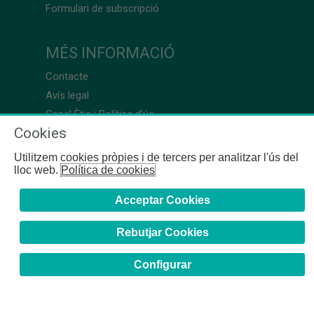
Formulari de subscripció
MÉS INFORMACIÓ
Contacte
Avís legal
Canal Ètic i Política d’ús
Cookies
Utilitzem cookies pròpies i de tercers per analitzar l'ús del
lloc web.
Política de cookies
Acceptar Cookies
Rebutjar Cookies
Configurar
COFB
- 2024 | Girona, 64-66 - 08009 Barcelona - Tel. +34
93 244 07 10