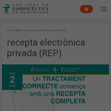
Vés
MAI
al
ME
contingut
Inici
Blog
recepta electrònica privada (REP)
recepta electrònica
privada (REP)
EL
juny
COFB
2
I
EL
COMB
2025
IMPULSEN
LA
CAMPANYA
“UN
TRACTAMENT
CORRECTE
COMENÇA
AMB