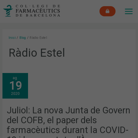
Vés
MAI
al
ME
contingut
Inici
Blog
Ràdio Estel
Ràdio Estel
JULIOL:
ag.
LA
19
NOVA
JUNTA
DE
2020
GOVERN
DEL
COFB,
EL
Juliol: La nova Junta de Govern
PAPER
DELS
del COFB, el paper dels
FARMACÈUTICS
DURANT
LA
farmacèutics durant la COVID-
COVID-
19