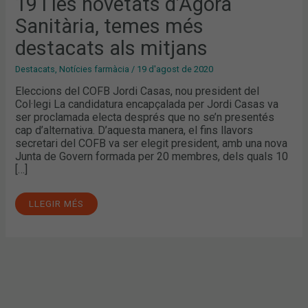
19 i les novetats d’Àgora
I
LES
NOVETATS
Sanitària, temes més
D’ÀGORA
SANITÀRIA,
destacats als mitjans
TEMES
MÉS
DESTACATS
Destacats
,
Notícies farmàcia
/
19 d'agost de 2020
ALS
MITJANS
Eleccions del COFB Jordi Casas, nou president del
Col·legi La candidatura encapçalada per Jordi Casas va
ser proclamada electa després que no se’n presentés
cap d’alternativa. D’aquesta manera, el fins llavors
secretari del COFB va ser elegit president, amb una nova
Junta de Govern formada per 20 membres, dels quals 10
[…]
LLEGIR MÉS