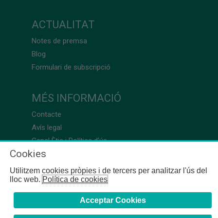
ACTUALITAT
Notes de premsa
Blog
Formulari de subscripció
MÉS INFORMACIÓ
Contacte
Avís legal
Canal Ètic i Política d’ús
Cookies
Utilitzem cookies pròpies i de tercers per analitzar l'ús del
lloc web.
Política de cookies
Acceptar Cookies