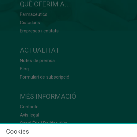
QUÈ OFERIM A...
Farmacèutics
Ciutadans
Empreses i entitats
ACTUALITAT
Notes de premsa
Blog
Formulari de subscripció
MÉS INFORMACIÓ
Contacte
Avís legal
Canal Ètic i Política d’ús
Cookies