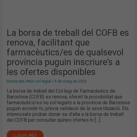
A
LES
OFERTES
DISPONIBLES
La borsa de treball del COFB es
renova, facilitant que
farmacèutics/es de qualsevol
província puguin inscriure’s a
les ofertes disponibles
Destacats
,
Món col·legial
/
3 de maig de 2022
La borsa de treball del Col·legi de Farmacèutics de
Barcelona (COFB) es renova, oferint la possibilitat que
farmacèutics/es no col·legiats a la província de Barcelona
puguin accedir-hi, prèvia validació de la seva titulació. Els
interessats podran donar-se d’alta a la borsa de treball
del COFB per consultar quines ofertes hi […]
LLEGIR MÉS