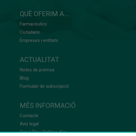
QUÈ OFERIM A...
Farmacèutics
Ciutadans
Empreses i entitats
ACTUALITAT
Notes de premsa
Blog
Formulari de subscripció
MÉS INFORMACIÓ
Contacte
Avís legal
Canal Ètic i Política d’ús