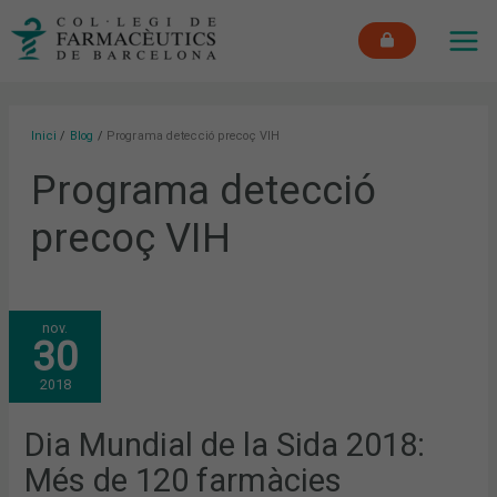
Vés
MAI
al
ME
contingut
Inici
Blog
Programa detecció precoç VIH
Programa detecció
precoç VIH
DIA
nov.
MUNDIAL
30
DE
LA
SIDA
2018
2018:
MÉS
DE
120
Dia Mundial de la Sida 2018:
FARMÀCIES
CATALANES
Més de 120 farmàcies
REALITZEN
PROVES