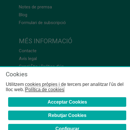
Notes de premsa
Blog
Formulari de subscripció
MÉS INFORMACIÓ
Contacte
Avís legal
Canal Ètic i Política d’ús
Cookies
Utilitzem cookies pròpies i de tercers per analitzar l'ús del
lloc web.
Política de cookies
Acceptar Cookies
Rebutjar Cookies
Configurar