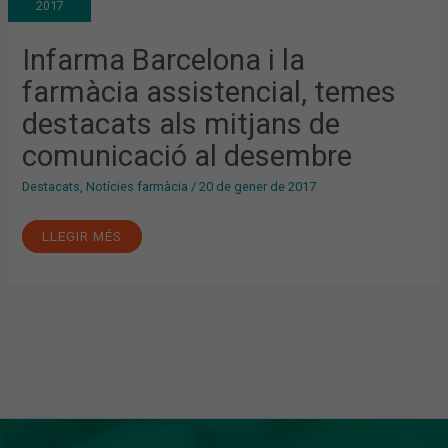
2017
ASSISTENCIAL,
TEMES
DESTACATS
ALS
Infarma Barcelona i la
MITJANS
DE
farmàcia assistencial, temes
COMUNICACIÓ
AL
DESEMBRE
destacats als mitjans de
comunicació al desembre
Destacats
,
Notícies farmàcia
/
20 de gener de 2017
LLEGIR MÉS