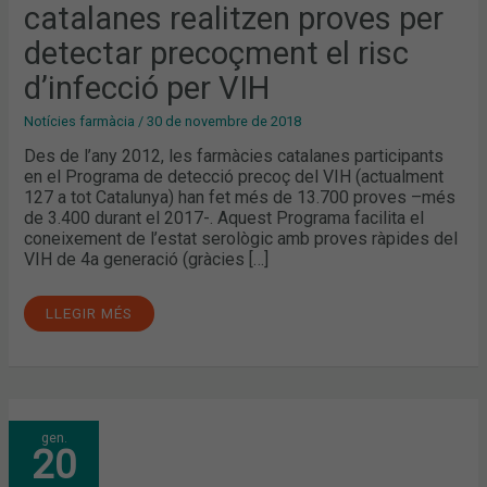
PER
catalanes realitzen proves per
DETECTAR
PRECOÇMENT
detectar precoçment el risc
EL
RISC
D’INFECCIÓ
d’infecció per VIH
PER
VIH
Notícies farmàcia
/
30 de novembre de 2018
Des de l’any 2012, les farmàcies catalanes participants
en el Programa de detecció precoç del VIH (actualment
127 a tot Catalunya) han fet més de 13.700 proves –més
de 3.400 durant el 2017-. Aquest Programa facilita el
coneixement de l’estat serològic amb proves ràpides del
VIH de 4a generació (gràcies […]
LLEGIR MÉS
INFARMA
gen.
BARCELONA
20
I
LA
FARMÀCIA