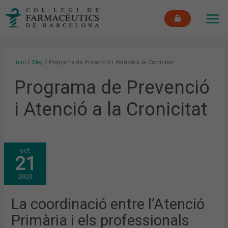
Vés
MAI
al
ME
contingut
Inici
Blog
Programa de Prevenció i Atenció a la Cronicitat
Programa de Prevenció
i Atenció a la Cronicitat
LA
oct.
COORDINACIÓ
21
ENTRE
L’ATENCIÓ
PRIMÀRIA
2020
I
ELS
PROFESSIONALS
DELS
La coordinació entre l’Atenció
CENTRES
SOCIOSANITARIS,
Primària i els professionals
CLAU
EN