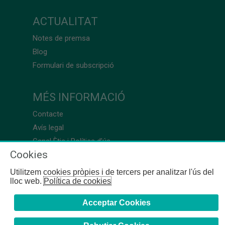
ACTUALITAT
Notes de premsa
Blog
Formulari de subscripció
MÉS INFORMACIÓ
Contacte
Avís legal
Canal Ètic i Política d’ús
Cookies
Utilitzem cookies pròpies i de tercers per analitzar l'ús del
lloc web.
Política de cookies
Acceptar Cookies