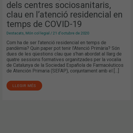
L’ATENCIÓ
dels centres sociosanitaris,
RESIDENCIAL
EN
clau en l’atenció residencial en
TEMPS
DE
COVID-
temps de COVID-19
19
Destacats
,
Món col·legial
/
21 d'octubre de 2020
Com ha de ser l’atenció residencial en temps de
pandèmia? Quin paper pot tenir l’Atenció Primària? Són
dues de les qüestions clau que s’han abordat al llarg de
quatre sessions formatives organitzades per la vocalia
de Catalunya de la Sociedad Española de Farmacéuticos
de Atención Primaria (SEFAP), conjuntament amb el […]
LLEGIR MÉS