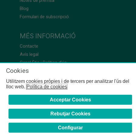
Notes de premsa
Blog
Formulari de subscripció
MÉS INFORMACIÓ
Contacte
Avís legal
Canal Ètic i Política d’ús
Cookies
Utilitzem cookies pròpies i de tercers per analitzar l'ús del
lloc web.
Política de cookies
Acceptar Cookies
Rebutjar Cookies
Configurar
COFB
- 2024 | Girona, 64-66 - 08009 Barcelona - Tel. +34