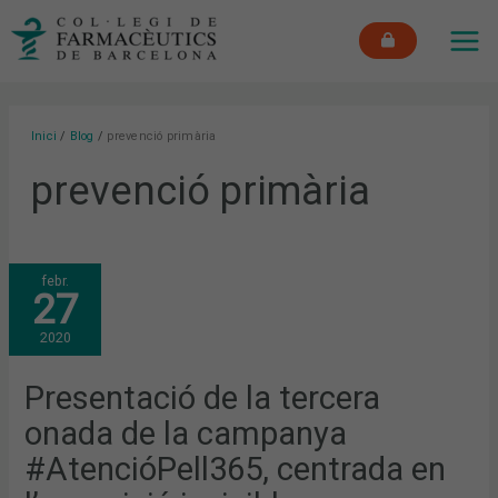
Vés
MAI
al
ME
contingut
Inici
Blog
prevenció primària
prevenció primària
PRESENTACIÓ
febr.
DE
27
LA
TERCERA
ONADA
2020
DE
LA
CAMPANYA
#ATENCIÓPELL365,
Presentació de la tercera
CENTRADA
EN
onada de la campanya
L’EXPOSICIÓ
INVISIBLE
#AtencióPell365, centrada en