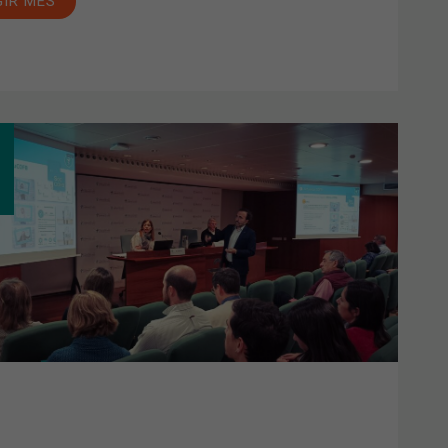
GIR MÉS
TA
ERAL
INÀRIA:
OVADA
POSTA
SSUPOSTOS
5