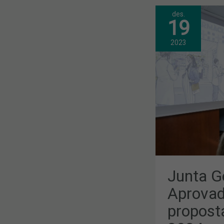
des.
JUNTA
19
GENERAL
ORDINÀRIA:
APROVADA
2023
PER
UNANIMITA
LA
PROPOSTA
DE
PRESSUPOS
PER
AL
2024
Junta Ge
Aprovad
proposta