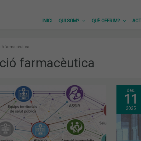
INICI
QUI SOM?
QUÈ OFERIM?
ACT
ció farmacèutica
ció farmacèutica
des.
JUN
11
GEN
IA
ORD
APR
2025
ELS
PRE
PER
AL
AL
202