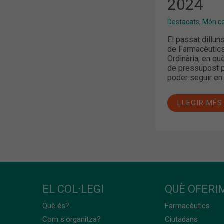
2024
Destacats
,
Món col
El passat dilluns
de Farmacèutics
Ordinària, en qu
de pressupost pe
poder seguir en 
LLEGIR MÉS
EL COL·LEGI
QUÈ OFERIM
Què és?
Farmacèutics
Com s'organitza?
Ciutadans