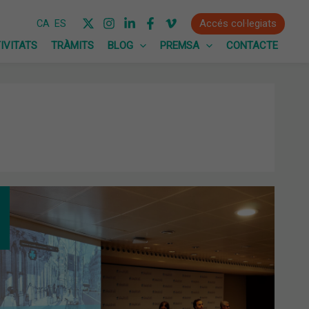
Accés col·legiats
CA
ES
IVITATS
TRÀMITS
BLOG
PREMSA
CONTACTE
TA
ERAL
INÀRIA:
OVATS
SSUPOSTOS
6