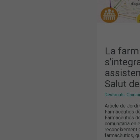
MAPA
DE
SALUT
DE
CATALUNYA
La farm
s’integra
assiste
Salut d
Destacats
,
Opinion
Article de Jordi
Farmacèutics de
Farmacèutics de
comunitària en 
reconeixement ex
farmacèutics, qu