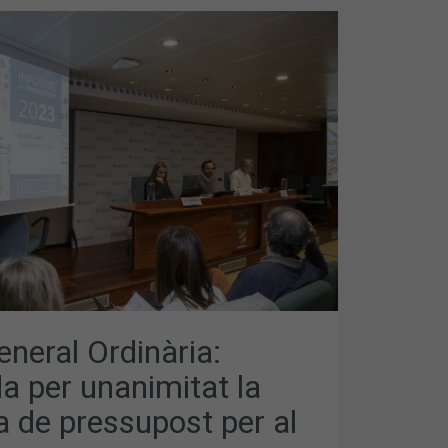
T
T
neral Ordinària:
a per unanimitat la
 de pressupost per al