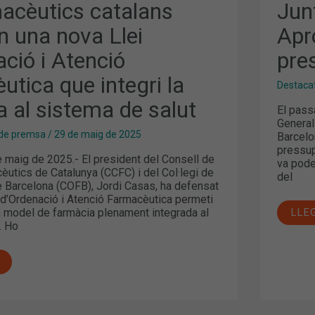
macèutics catalans
Jun
n una nova Llei
Apr
ció i Atenció
pre
tica que integri la
Destaca
 al sistema de salut
El pass
General
de premsa
/
29 de maig de 2025
Barcelo
pressup
e maig de 2025.- El president del Consell de
va pode
èutics de Catalunya (CCFC) i del Col·legi de
del
 Barcelona (COFB), Jordi Casas, ha defensat
 d’Ordenació i Atenció Farmacèutica permeti
n model de farmàcia plenament integrada al
LLE
. Ho