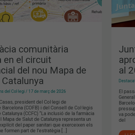
àcia comunitària
Jun
 en el circuit
apr
ncial del nou Mapa de
al 
e Catalunya
Destaca
El pass
s del Col·legi
/
17 de març de 2026
General
 Casas, president del Col·legi de
Barcelo
 Barcelona (COFB) i del Consell de Col·legis
pressup
 Catalunya (CCFC) “La inclusió de la farmàcia
va pode
el Mapa de Salut de Catalunya representa un
del
plícit del paper sanitari que exerceixen els
e formen part de l’estratègia […]