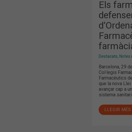
Els far
defense
d’Ordena
Farmacèu
farmàcia
Destacats
,
Notes 
Barcelona, 29 d
Col·legis Farmac
Farmacèutics de
que la nova Llei
avançar cap a u
sistema sanitari
LLEGIR MÉS