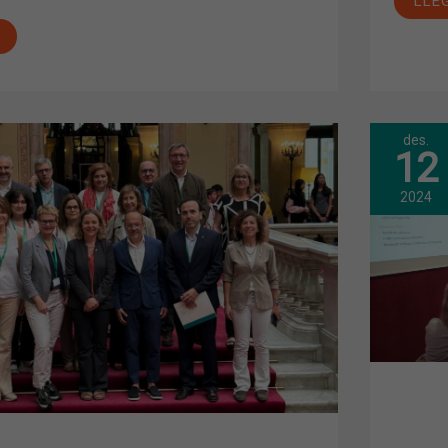
LLE
des.
JUN
12
ICS
GEN
ORD
APR
2024
LA
PRO
DE
Ó
PRE
PEL
202
ICA