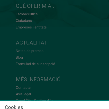
QUÈ OFERIM A...
Farmacèutics
Ciutadans
Empreses i entitats
ACTUALITAT
Notes de premsa
Blog
Formulari de subscripció
MÉS INFORMACIÓ
Contacte
Avís legal
Canal Ètic i Política d’ús
Cookies