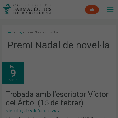
Vés
MAI
al
ME
contingut
Inici
Blog
Premi Nadal de novel·la
Premi Nadal de novel·la
TROBADA
febr.
AMB
9
L’ESCRIPTOR
VÍCTOR
DEL
2017
ÁRBOL
(15
DE
FEBRER)
Trobada amb l’escriptor Víctor
del Árbol (15 de febrer)
Món col·legial
/
9 de febrer de 2017