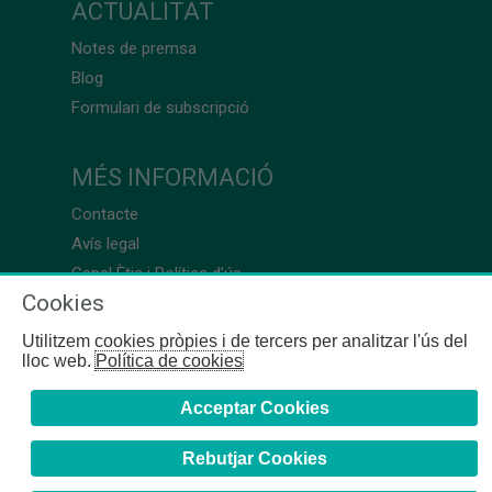
ACTUALITAT
Notes de premsa
Blog
Formulari de subscripció
MÉS INFORMACIÓ
Contacte
Avís legal
Canal Ètic i Política d’ús
Cookies
Utilitzem cookies pròpies i de tercers per analitzar l'ús del
lloc web.
Política de cookies
Acceptar Cookies
Rebutjar Cookies