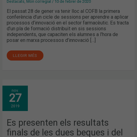
Destacats
,
Món col·legial
/
10 de febrer de 2020
El passat 28 de gener va tenir lloc al COFB la primera
conferència d’un cicle de sessions per aprendre a aplicar
processos d’innovació en el sector farmacèutic. Es tracta
d’un pla de formació distribuït en sis sessions
independents, que capaciten els alumnes a l’hora de
posar en marxa processos d’innovació […]
LLEGIR MÉS
ES
nov.
PRESENTEN
27
ELS
RESULTATS
FINALS
2019
DE
LES
DUES
BEQUES
Es presenten els resultats
I
DEL
finals de les dues beques i del
PREMI
D’INNOVACIÓ