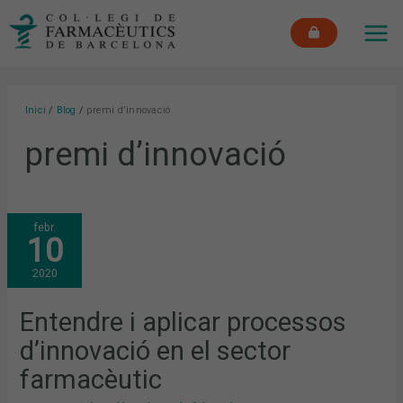
Vés
MAI
al
ME
contingut
Inici
Blog
premi d’innovació
premi d’innovació
ENTENDRE
febr.
I
10
APLICAR
PROCESSOS
D’INNOVACIÓ
2020
EN
EL
SECTOR
FARMACÈUTIC
Entendre i aplicar processos
d’innovació en el sector
farmacèutic