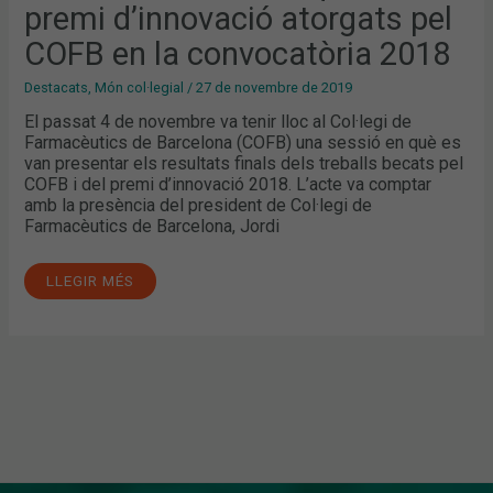
ATORGATS
premi d’innovació atorgats pel
PEL
COFB
COFB en la convocatòria 2018
EN
LA
CONVOCATÒRIA
Destacats
,
Món col·legial
/
27 de novembre de 2019
2018
El passat 4 de novembre va tenir lloc al Col·legi de
Farmacèutics de Barcelona (COFB) una sessió en què es
van presentar els resultats finals dels treballs becats pel
COFB i del premi d’innovació 2018. L’acte va comptar
amb la presència del president de Col·legi de
Farmacèutics de Barcelona, Jordi
LLEGIR MÉS