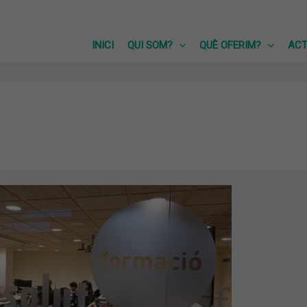
INICI
QUI SOM?
QUÈ OFERIM?
ACT
NALS
IA