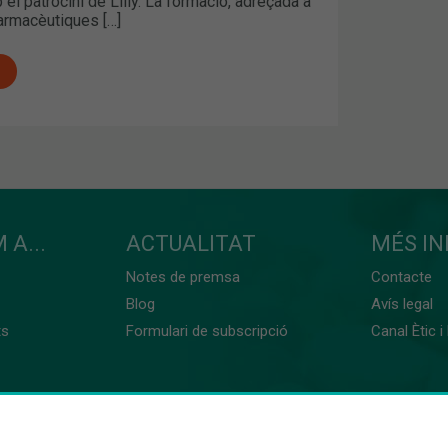
 el patrocini de Lilly. La formació, adreçada a
farmacèutiques […]
 A...
ACTUALITAT
MÉS I
Notes de premsa
Contacte
Blog
Avís legal
ts
Formulari de subscripció
Canal Ètic i