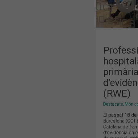
ESTUDIS
D’EVIDÈNCI
EN
EL
MÓN
REAL
(RWE)
Profess
hospital
primàri
d’evidèn
(RWE)
Destacats
,
Món col
El passat 18 de 
Barcelona (COFB)
Catalana de Farm
d’evidència en 