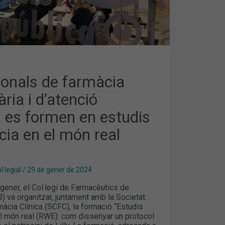
A
ionals de farmàcia
ària i d’atenció
a es formen en estudis
cia en el món real
·legial
/
29 de gener de 2024
gener, el Col·legi de Farmacèutics de
 va organitzar, juntament amb la Societat
àcia Clínica (SCFC), la formació “Estudis
el món real (RWE): com dissenyar un protocol