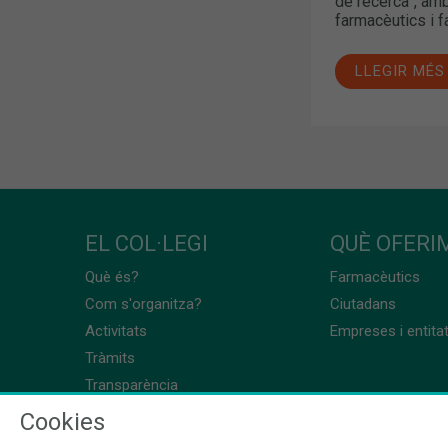
de recerca”, amb
farmacèutics i 
LLEGIR MÉS
EL COL·LEGI
QUÈ OFERIM
Què és?
Farmacèutics
Com s'organitza?
Ciutadans
Activitats
Empreses i entita
Tràmits
Transparència
Cookies